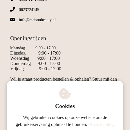
0623724145
info@maisonbeauty.nl
Openingstijden
Maandag 9:00 - 17:00
Dinsdag 9:00 - 17:00
Woensdag 9:00 - 17:00
Donderdag 9:00 - 17:00
Vrijdag 9:00 - 17:00
Wil je graag producten bestellen & ophalen? Stuur mij dan
even een berichtje!
Ladies only
Cookies
Wij gebruiken cookies op onze website om de
© Maison Beauty & Massage
gebruikerservaring optimaal te houden.
Privacy policy