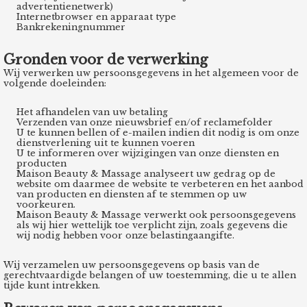
advertentienetwerk)
 op de
Internetbrowser en apparaat type
Bankrekeningnummer
e. Hierdoor
 website-
Gronden voor de verwerking
ren
Wij verwerken uw persoonsgegevens in het algemeen voor de
nte
volgende doeleinden:
enties
gebaseerd
Het afhandelen van uw betaling
Verzenden van onze nieuwsbrief en/of reclamefolder
 gedrag van
U te kunnen bellen of e-mailen indien dit nodig is om onze
ezoeker.
dienstverlening uit te kunnen voeren
U te informeren over wijzigingen van onze diensten en
producten
Maison Beauty & Massage analyseert uw gedrag op de
website om daarmee de website te verbeteren en het aanbod
uren
van producten en diensten af te stemmen op uw
voorkeuren.
Maison Beauty & Massage verwerkt ook persoonsgegevens
als wij hier wettelijk toe verplicht zijn, zoals gegevens die
wij nodig hebben voor onze belastingaangifte.
Wij verzamelen uw persoonsgegevens op basis van de
gerechtvaardigde belangen of uw toestemming, die u te allen
tijde kunt intrekken.