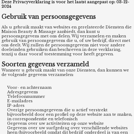
Deze Privacyverklaring is voor het laatst aangepast op: 03-12-
s kan de
2024
e niet
Gebruik van persoonsgegevens
oneren.
Als u gebruik maakt van websites en gerelateerde Diensten die
ieken
Maison Beauty & Massage aanbiedt, dan kunt u
persoonsgegevens met ons delen. Wij verzamelen en maken
ische
gebruik van persoonsgegevens die u, of uw bedrijf, direct met
ons deelt. Wij zullen de persoonsgegevens niet voor andere
s worden
doeleinden gebruiken dan beschreven in deze verklaring,
kt om
tenzij u daar vooraf toestemming voor heeft gegeven.
em
Soorten gegevens verzameld
tie te
Wanneer u gebruik maakt van onze Diensten, dan kunnen we
elen over
de volgende gegevens verzamelen:
drag van
Voor- en achternaam
zoeker op
Adresgegevens
site.
Telefoonnummer
E-mailadres
IP-adres
ing
Overige persoonsgegevens die u actief verstrekt
bijvoorbeeld door een profiel op deze website aan te maken,
ingcookies
in correspondentie en telefonisch
Gegevens over uw activiteiten op onze website
 gebruikt
Gegevens over uw surfgedrag over verschillende websites
oekers te
heen (bijvoorbeeld omdat dit bedrijf onderdeel is van een