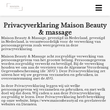
Privacyverklaring Maison Beauty
ngen
& massage
 policy
Maison Beauty & Massage, gevestigd in Nederland, gevestigd
in Nederland, is verantwoordelijk voor de verwerking van
persoonsgegevens zoals weergegeven in deze
privacyverklaring.
Maison Beauty & Massage acht zorgvuldige verwerking van
oneel
persoonsgegevens van het grootste belang. Persoonsgegevens
worden zorgvuldig verwerkt en beveiligd. Bij de verwerking
onele
houden we ons aan de vereisten van de Algemene Verordening
s zijn
Gegevensbescherming (de "AVG"). Deze Privacyverklaring zet
uiteen hoe wij uw gegevens verzamelen en gebruiken, in
kelijk om
overeenstemming met de AVG.
bsite te
In deze Privacyverklaring leggen wij uit welke
ken. Ze
persoonsgegevens wij verzamelen en gebruiken, en met welk
doel wij dat doen. Wij raden u aan deze Privacyverklaring
 gebruikt
zorgvuldig te lezen. Deze Privacyverklaring heeft betrekking
asisfuncties
op onze website, https://www.maisonbeauty.nl
en gerelateerde
websites en Diensten.
der deze