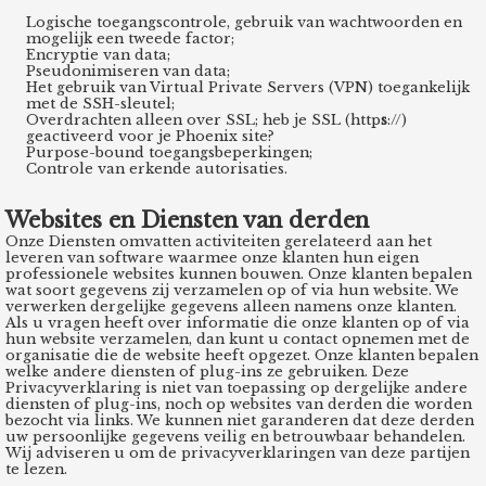
Logische toegangscontrole, gebruik van wachtwoorden en
mogelijk een tweede factor;
Encryptie van data;
Pseudonimiseren van data;
Het gebruik van Virtual Private Servers (VPN) toegankelijk
met de SSH-sleutel;
Overdrachten alleen over SSL;
heb je SSL (http
s
://)
geactiveerd voor je Phoenix site?
Purpose-bound toegangsbeperkingen;
Controle van erkende autorisaties.
Websites en Diensten van derden
Onze Diensten omvatten activiteiten gerelateerd aan het
leveren van software waarmee onze klanten hun eigen
professionele websites kunnen bouwen. Onze klanten bepalen
wat soort gegevens zij verzamelen op of via hun website. We
verwerken dergelijke gegevens alleen namens onze klanten.
Als u vragen heeft over informatie die onze klanten op of via
hun website verzamelen, dan kunt u contact opnemen met de
organisatie die de website heeft opgezet. Onze klanten bepalen
welke andere diensten of plug-ins ze gebruiken. Deze
Privacyverklaring is niet van toepassing op dergelijke andere
diensten of plug-ins, noch op websites van derden die worden
bezocht via links. We kunnen niet garanderen dat deze derden
uw persoonlijke gegevens veilig en betrouwbaar behandelen.
Wij adviseren u om de privacyverklaringen van deze partijen
te lezen.