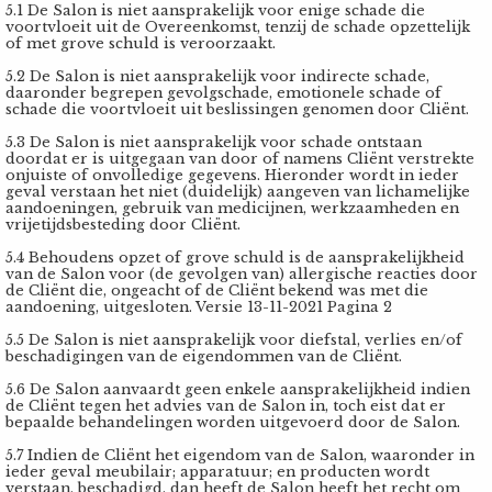
5.1 De Salon is niet aansprakelijk voor enige schade die
voortvloeit uit de Overeenkomst, tenzij de schade opzettelijk
of met grove schuld is veroorzaakt.
5.2 De Salon is niet aansprakelijk voor indirecte schade,
daaronder begrepen gevolgschade, emotionele schade of
schade die voortvloeit uit beslissingen genomen door Cliënt.
5.3 De Salon is niet aansprakelijk voor schade ontstaan
doordat er is uitgegaan van door of namens Cliënt verstrekte
onjuiste of onvolledige gegevens. Hieronder wordt in ieder
geval verstaan het niet (duidelijk) aangeven van lichamelijke
aandoeningen, gebruik van medicijnen, werkzaamheden en
vrijetijdsbesteding door Cliënt.
5.4 Behoudens opzet of grove schuld is de aansprakelijkheid
van de Salon voor (de gevolgen van) allergische reacties door
de Cliënt die, ongeacht of de Cliënt bekend was met die
aandoening, uitgesloten. Versie 13-11-2021 Pagina 2
5.5 De Salon is niet aansprakelijk voor diefstal, verlies en/of
beschadigingen van de eigendommen van de Cliënt.
5.6 De Salon aanvaardt geen enkele aansprakelijkheid indien
de Cliënt tegen het advies van de Salon in, toch eist dat er
bepaalde behandelingen worden uitgevoerd door de Salon.
5.7 Indien de Cliënt het eigendom van de Salon, waaronder in
ieder geval meubilair; apparatuur; en producten wordt
verstaan, beschadigd, dan heeft de Salon heeft het recht om