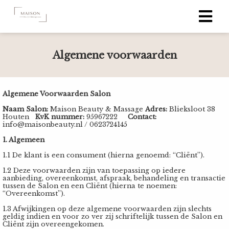
Algemene voorwaarden
ngen
 policy
Algemene Voorwaarden Salon
Naam Salon:
Maison Beauty & Massage
Adres:
Blieksloot 38
Houten
KvK nummer:
95967222
Contact:
oneel
info@maisonbeauty.nl / 0623724145
onele
1. Algemeen
s zijn
1.1 De klant is een consument (hierna genoemd: “Cliënt”).
kelijk om
1.2 Deze voorwaarden zijn van toepassing op iedere
bsite te
aanbieding, overeenkomst, afspraak, behandeling en transactie
ken. Ze
tussen de Salon en een Cliënt (hierna te noemen:
“Overeenkomst”).
 gebruikt
asisfuncties
1.3 Afwijkingen op deze algemene voorwaarden zijn slechts
geldig indien en voor zo ver zij schriftelijk tussen de Salon en
der deze
Cliënt zijn overeengekomen.