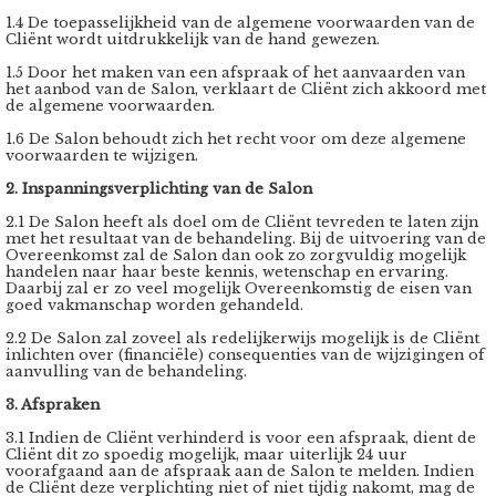
s kan de
1.4 De toepasselijkheid van de algemene voorwaarden van de
e niet
Cliënt wordt uitdrukkelijk van de hand gewezen.
oneren.
1.5 Door het maken van een afspraak of het aanvaarden van
het aanbod van de Salon, verklaart de Cliënt zich akkoord met
de algemene voorwaarden.
ieken
1.6 De Salon behoudt zich het recht voor om deze algemene
ische
voorwaarden te wijzigen.
s worden
2. Inspanningsverplichting van de Salon
kt om
em
2.1 De Salon heeft als doel om de Cliënt tevreden te laten zijn
met het resultaat van de behandeling. Bij de uitvoering van de
tie te
Overeenkomst zal de Salon dan ook zo zorgvuldig mogelijk
handelen naar haar beste kennis, wetenschap en ervaring.
elen over
Daarbij zal er zo veel mogelijk Overeenkomstig de eisen van
drag van
goed vakmanschap worden gehandeld.
zoeker op
2.2 De Salon zal zoveel als redelijkerwijs mogelijk is de Cliënt
site.
inlichten over (financiële) consequenties van de wijzigingen of
aanvulling van de behandeling.
ing
3. Afspraken
ingcookies
3.1 Indien de Cliënt verhinderd is voor een afspraak, dient de
Cliënt dit zo spoedig mogelijk, maar uiterlijk 24 uur
 gebruikt
voorafgaand aan de afspraak aan de Salon te melden. Indien
oekers te
de Cliënt deze verplichting niet of niet tijdig nakomt, mag de