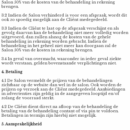
Salon 50% van de kosten van de behandeling in rekening
 op de
brengen.
e. Hierdoor
3.2 Indien de Salon verhinderd is voor een afspraak, wordt dit
 website-
ook zo spoedig mogelijk aan de Cliënt medegedeeld.
ren
3.3 Indien de Cliënt te laat op de afspraak verschijnt en als
nte
gevolg daarvan kan de behandeling niet meer volledig worden
uitgevoerd, dan zullen alsnog de kosten van de gehele
enties
behandeling in rekening worden gebracht. Indien de
behandeling in het geheel niet meer kan doorgaan zal de
gebaseerd
Salon 50% van de kosten in rekening brengen.
 gedrag van
3.4 In geval van overmacht, waaronder in ieder geval ziekte
ezoeker.
wordt verstaan, gelden bovenstaande verplichtingen niet.
4. Betaling
uren
4.1 De Salon vermeldt de prijzen van de behandelingen
zichtbaar op de website dan wel in de salon. Ook worden de
prijzen op verzoek aan de Cliënt medegedeeld. Aanbiedingen
in advertenties zijn geldig in de aangegeven looptijd en/of
zolang de voorraad sterkt.
4.2 De Cliënt dient direct na afloop van de behandeling de
betaling van de behandeling contant of via pin te voldoen.
Betalingen in termijn zijn hierbij niet mogelijk.
5. Aansprakelijkheid