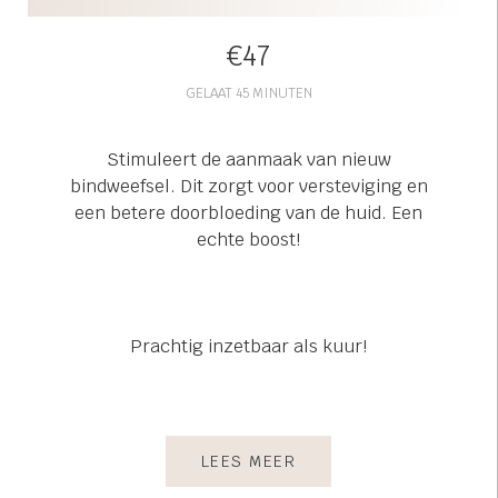
s kan de
e niet
€47
oneren.
GELAAT 45 MINUTEN
ieken
ische
Stimuleert de aanmaak van nieuw
s worden
bindweefsel. Dit zorgt voor versteviging en
kt om
een betere doorbloeding van de huid. Een
em
echte boost!
tie te
elen over
drag van
zoeker op
Prachtig inzetbaar als kuur!
site.
ing
ingcookies
LEES MEER
 gebruikt
oekers te