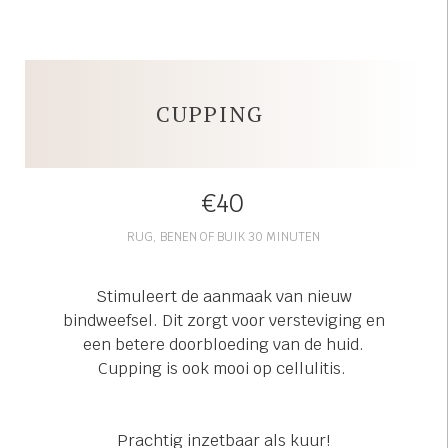
 op de
e. Hierdoor
 website-
ren
CUPPING
nte
enties
gebaseerd
 gedrag van
€40
ezoeker.
RUG, BENEN OF BUIK 30 MINUTEN
uren
Stimuleert de aanmaak van nieuw
bindweefsel. Dit zorgt voor versteviging en
een betere doorbloeding van de huid.
Cupping is ook mooi op cellulitis.
Prachtig inzetbaar als kuur!